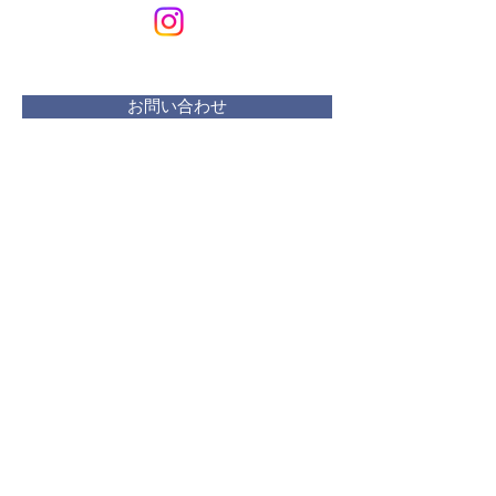
Art & Design
メールアドレス：
kurikuriart@gmail.com
お問い合わせ
​活動曜日：
水 リフレッシュプラザ
木・金 ・土 アトリエ
土 １・２・３週