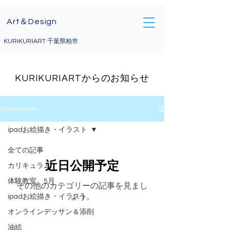
電話によるお問い合わせ
Art＆Design
09071767285
kurikuriart@gmail.com
KURIKURIART 千葉県柏市
KURIKURIARTからのお知らせ
Information
ipadお絵描き・イラスト
全ての記事
近日公開予定
カリキュラム
体験教室 5月
その他のカテゴリーの記事を見まし
ょう。
ipadお絵描き・イラスト
オンラインデッサン＆添削
油絵