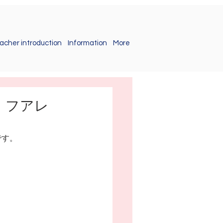
acher introduction
Information
More
ダ・フアレ
です。