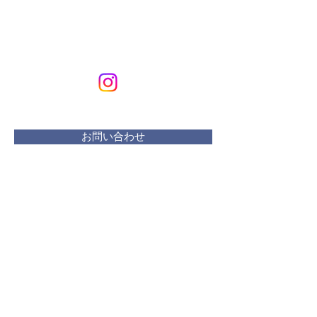
KURIKURIART
Art & Design
メールアドレス：
kurikuriart@gmail.com
お問い合わせ
​活動曜日：
水 リフレッシュプラザ
木・金 ・土 アトリエ