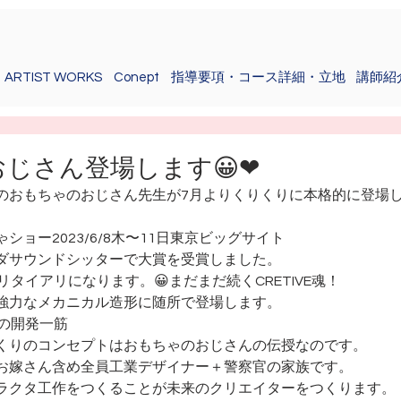
ARTIST WORKS
Conept
指導要項・コース詳細・立地
講師紹
じさん登場します😀❤
のおもちゃのおじさん先生が7月よりくりくりに本格的に登場
ョー2023/6/8木〜11日東京ビッグサイト
ダサウンドシッターで大賞を受賞しました。
リタイアリになります。😀まだまだ続くCRETIVE魂！
強力なメカニカル造形に随所で登場します。
年の開発一筋
くりのコンセプトはおもちゃのおじさんの伝授なのです。
お嫁さん含め全員工業デザイナー＋警察官の家族です。
ラクタ工作をつくることが未来のクリエイターをつくります。