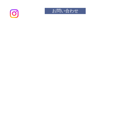
お問い合わせ
メールアド
​活動曜
水 リ
木・金
土 １
アトリ