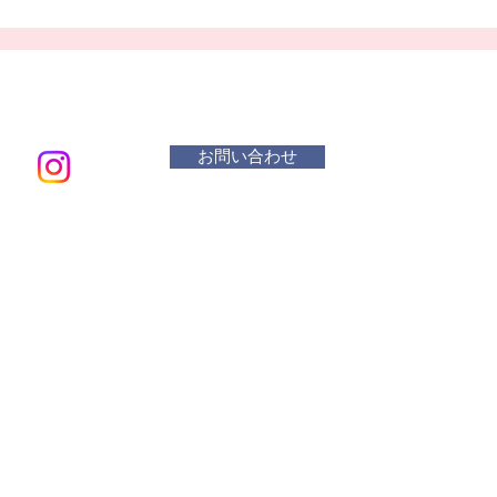
お問い合わせ
メールアド
​活動曜
水 リ
木・金
土 １