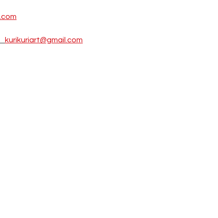
t.com
　
kurikuriart@gmail.com