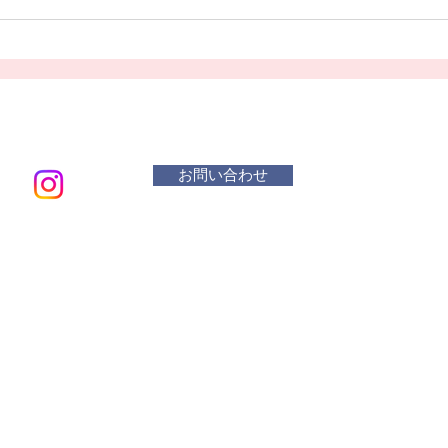
お問い合わせ
メールアド
​活動曜
水 リ
木・金