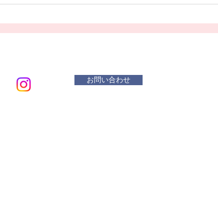
お問い合わせ
メールアド
​活動曜
水 リ
木・金