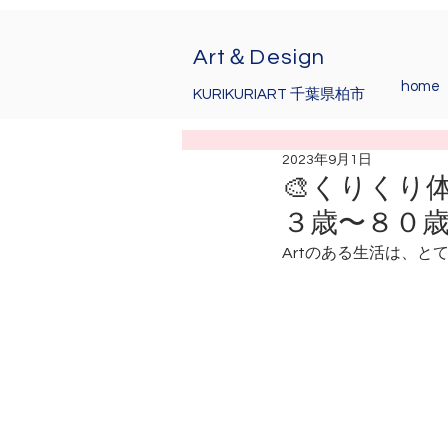
Art＆Design
home
KURIKURIART 千葉県柏市
2023年9月1日
🎨くりく
３歳〜８０歳
Artのある生活は、と