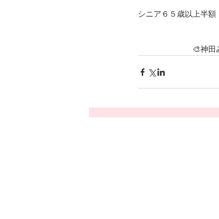
シニア６５歳以上半額
　　　　　　　🎨神田
KURIKURIART
Art & Design