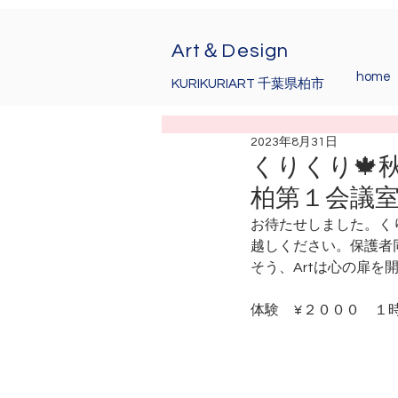
Art＆Design
home
KURIKURIART 千葉県柏市
2023年8月31日
くりくり🍁
柏第１会議
お待たせしました。く
越しください。保護者
そう、Artは心の扉を
体験　¥２０００　１