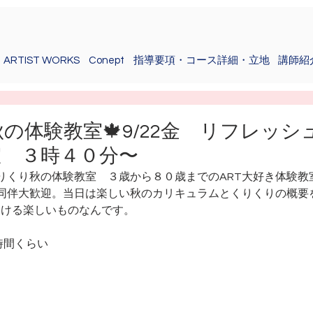
ARTIST WORKS
Conept
指導要項・コース詳細・立地
講師紹
秋の体験教室🍁9/22金 リフレッ
室 ３時４０分〜
りくり秋の体験教室　３歳から８０歳までのART大好き体験教
同伴大歓迎。当日は楽しい秋のカリキュラムとくりくりの概要
開ける楽しいものなんです。
時間くらい