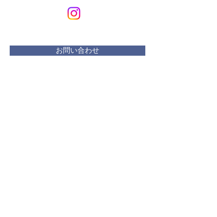
Art & Design
メールアドレス：
kurikuriart@gmail.com
お問い合わせ
​活動曜日：
水 リフレッシュプラザ
木・金 ・土 アトリエ
土 １・２・３週