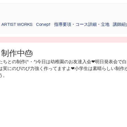
ARTIST WORKS
Conept
指導要項・コース詳細・立地
講師紹
制作中🎂
たちとの制作(^・^)今日は幼稚園のお友達入会❤明日発表会で
は実にのびのび力強く作ってますよ❤小学生は素晴らしい制作
う。