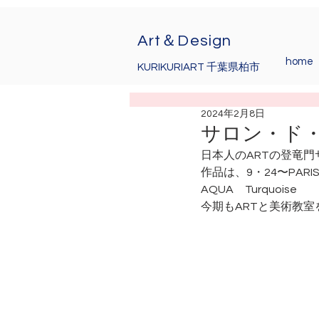
Art＆Design
home
KURIKURIART 千葉県柏市
2024年2月8日
サロン・ド・ジ
日本人のARTの登竜
作品は、9・24〜PA
AQUA　Turquoise
今期もARTと美術教