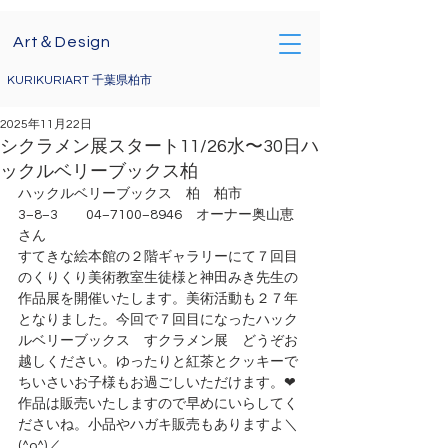
Art＆Design
KURIKURIART 千葉県柏市
2025年11月22日
シクラメン展スタート11/26水〜30日ハ
ックルベリーブックス柏
ハックルベリーブックス　柏　柏市
3−8−3　　04−7100−8946　オーナー奥山恵
さん
すてきな絵本館の２階ギャラリーにて７回目
のくりくり美術教室生徒様と神田みき先生の
作品展を開催いたします。美術活動も２７年
となりました。今回で７回目になったハック
ルベリーブックス　すクラメン展　どうぞお
越しください。ゆったりと紅茶とクッキーで
ちいさいお子様もお過ごしいただけます。❤
作品は販売いたしますので早めにいらしてく
ださいね。小品やハガキ販売もありますよ＼
(^o^)／