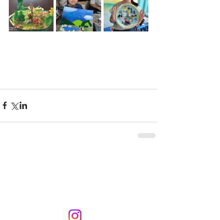
KURIKURIART
Art & Design