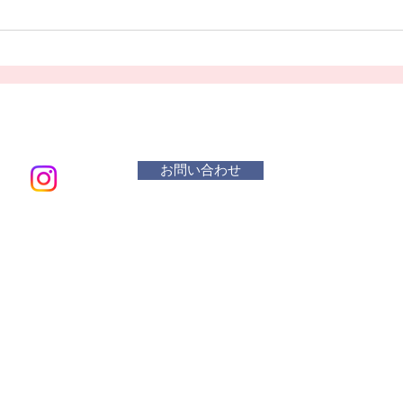
お問い合わせ
メールアド
​活動曜
水 リ
木・金