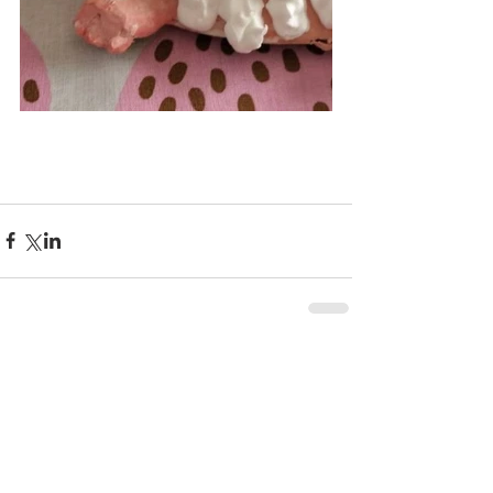
KURIKURIART
Art & Design