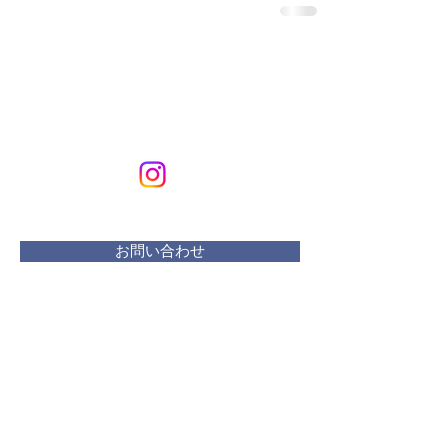
KURIKURIART
Art & Design
メールアドレス：
kurikuriart@gmail.com
お問い合わせ
​活動曜日：