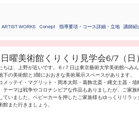
ARTIST WORKS
Conept
指導要項・コース詳細・立地
講師紹
日曜美術館くりくり見学会6/7（日
たちは、上野が近いです。６/７日は東京藝術大学美術館へみ
地下の美術館と3階におおきな美術展示スペースがあります。
コメッテイ・マグリット・岡本太郎・葛飾北斎・縄文土器・埴
　テーマは戦争やコロナシビアな作品もありましたが、ご家族
していました。ベビーカーを押したご家族様もゆっくりリラッ
術館また行きましょう。