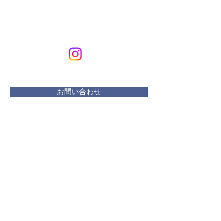
KURIKURIART
Art & Design
メールアドレス：
kurikuriart@gmail.com
お問い合わせ
​活動曜日：
水 リフレッシュプラザ
木・金 ・土 アトリエ