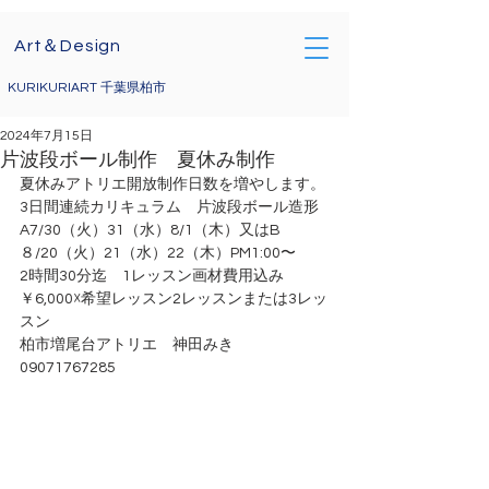
Art＆Design
KURIKURIART 千葉県柏市
2024年7月15日
片波段ボール制作 夏休み制作
夏休みアトリエ開放制作日数を増やします。
3日間連続カリキュラム　片波段ボール造形
A7/30（火）31（水）8/1（木）又はB
８/20（火）21（水）22（木）PM1:00〜
2時間30分迄　1レッスン画材費用込み 
￥6,000☓希望レッスン2レッスンまたは3レッ
スン
柏市増尾台アトリエ　神田みき　
09071767285