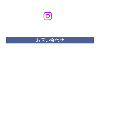
Art & Design
メールアドレス：
kurikuriart@gmail.com
お問い合わせ
​活動曜日：
水 リフレッシュプラザ
木・金 ・土 アトリエ
土 １・２・３週