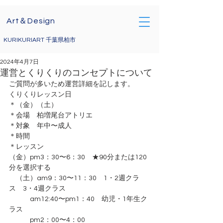
Art＆Design
KURIKURIART 千葉県柏市
2024年4月7日
運営とくりくりのコンセプトについて
ご質問が多いため運営詳細を記します。
くりくりレッスン日
＊（金）（土）
＊会場　柏増尾台アトリエ
＊対象　年中〜成人
＊時間　
＊レッスン
（金）pm3：30〜6：30　★90分または120
分を選択する
　（土）am9：30〜11：30　1・2週クラ
ス　3・4週クラス
　　　am12:40〜pm1：40　幼児・1年生ク
ラス
　　　pm2：00〜4：00　 