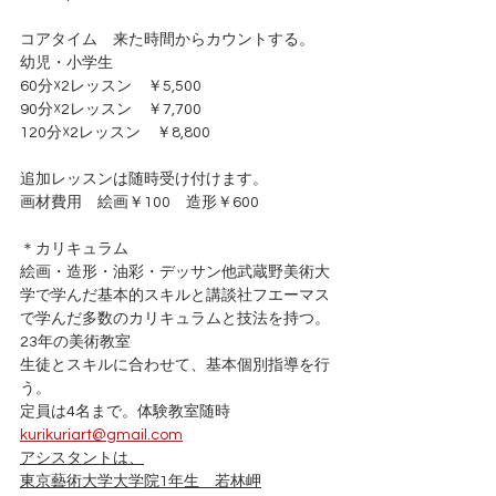
コアタイム　来た時間からカウントする。
幼児・小学生
60分☓2レッスン　￥5,500　
90分☓2レッスン　￥7,700
120分☓2レッスン　￥8,800
追加レッスンは随時受け付けます。
画材費用　絵画￥100　造形￥600
＊カリキュラム
絵画・造形・油彩・デッサン他武蔵野美術大
学で学んだ基本的スキルと講談社フエーマス
で学んだ多数のカリキュラムと技法を持つ。
23年の美術教室
生徒とスキルに合わせて、基本個別指導を行
う。
定員は4名まで。体験教室随時　
kurikuriart@gmail.com
アシスタントは、
東京藝術大学大学院1年生　若林岬