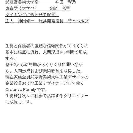
武蔵野美術大学卒　　　　神田　彩乃
東京学芸大学4年　　　金崎　光里
タイミングに合わせて配置。
主人　神田修一　玩具開発役員　時々ヘルプ
生徒と保護者の強烈な信頼関係がくりくりの
基本に根底に流れ、人間形成を6年間で形成
する。
息子2人も幼児期からくりくりに通いなが
ら、人間形成および美術教育を取得した。
現在家族全員武蔵野美術大学工業デザインの
企業役員および工業デザイナーとして働く
Crearive Family です。
生徒様は次々に社会で活躍するクリエイター
に成長します。