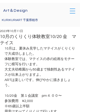
Art＆Design
KURIKURIART 千葉県柏市
2023年10月11日
10月のくりくり体験教室10/20 金 マ
テイス
10月は、夏休み見学したマテイスがくりくり
で大成功しました。
体験教室では、マテイスの赤の絵画をモチー
フに模写を行います。
大丈夫幼稚園から80歳まで独創性あるマテイ
スが出来上がりますよ。
ARTは楽しいです。伸びやかに描きましょ
う。
10/20金　第１会議室　pm４:００〜
参加費用　¥2,000　
※65歳以上半額
用意はすべてくりくりで行います。