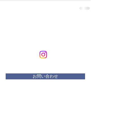
KURIKURIART
Art & Design
メールアドレス：
kurikuriart@gmail.com
お問い合わせ
​活動曜日：