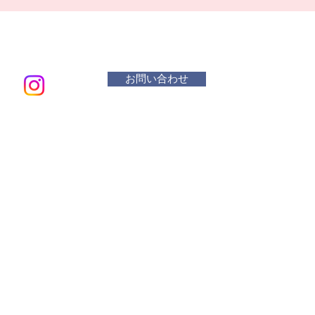
お問い合わせ
メールアド
​活動曜
水 リ
木・金
土 １