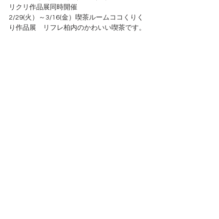
リクリ作品展同時開催
2/29(火）～3/16(金）喫茶ルームココくりく
り作品展　リフレ柏内のかわいい喫茶です。