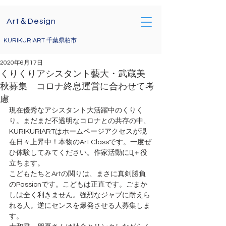
Art＆Design
KURIKURIART 千葉県柏市
2020年6月17日
くりくりアシスタント藝大・武蔵美
秋募集 コロナ終息運営に合わせて考
慮
現在優秀なアシスタント大活躍中のくりく
り。まだまだ不透明なコロナとの共存の中、
KURIKURIARTはホームページアクセスが現
在日々上昇中！本物のArt Classです。一度ぜ
ひ体験してみてください。作家活動にも̟＋役
立ちます。
こどもたちとArtの関りは、まさに真剣勝負
のPassionです。こどもは正直です。ごまか
しは全く利きません。強烈なジャブに耐えら
れる人。逆にセンスを爆発させる人募集しま
す。