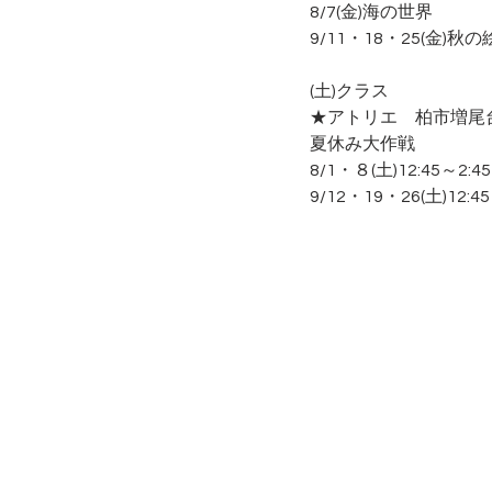
8/7(金)海の世界　
9/11・18・25(金)
(土)クラス　
★アトリエ　柏市増尾
夏休み大作戦
8/1・８(土)12:45～2:
9/12・19・26(土)12