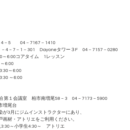
5　　04－7167－1410
－7－1－301　Dayoneタワー３F　04－7157－0280
:30～6:00コアタイム　1レッスン
0～6:00　
:30～6:00
30 ～6:00
第１会議室　柏市南増尾58－3　04－7173－5900
市増尾台
染が3月にジムインストラクターにあり、 
石戸画材・アトリエをご利用ください。
児3:30～小学生4:30～　アトリエ