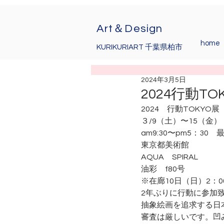
Art＆Design
home
KURIKURIART 千葉県柏市
2024年3月5日
2024行動T
2024　行動TOKYO展
３/9（土）〜15（金）
am9:30〜pm5：30　
東京都美術館
AQUA　SPIRAL
油彩　f80号
※在廊10日（日）2：0
2年ぶりに行動に参加
抽象絵画を追求する日
審査は厳しいです。凹