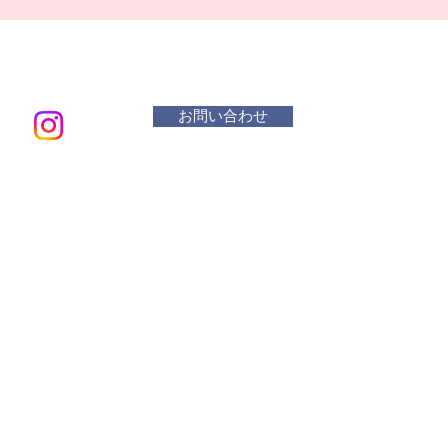
お問い合わせ
メールアド
​活動曜
水 リ
木・金
土 １