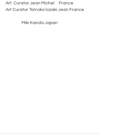
Art  Curator Jean Michel　France 
Art Curator Tomoko lozaki Jean France
                 Miki Kanda Japan