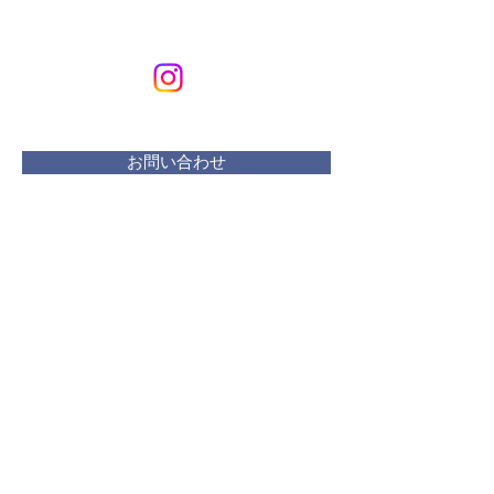
KURIKURIART
Art & Design
メールアドレス：
kurikuriart@gmail.com
お問い合わせ
​活動曜日：
水 リフレッシュプラザ
木・金 ・土 アトリエ
土 １・２・３週