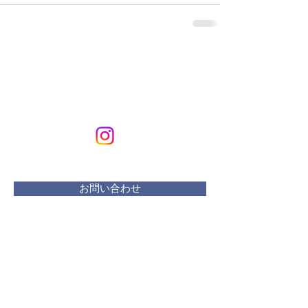
KURIKURIART
Art & Design
メールアドレス：
kurikuriart@gmail.com
お問い合わせ
​活動曜日：