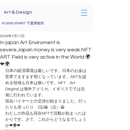
Art＆Design
KURIKURIART 千葉県柏市
2024年7月17日
In japan Art Enviroment is
severe.Japan money is very weak.NFT
ART Field is very active in the World.🌍
❤🌍
日本の経済環境は厳しいです。日本のお金は
世界でますます弱くなっています。ARTを認
める領域も日本は狭いです。NFT　Art 　
Degital は海外アメリカ。イギリスででは活
発に行われています。
現在バイヤーとの交渉が始まりました。行っ
たりも戻ったり　(泣)😀（泣）😀
わたしの作品も現在NFTで活動が始まったば
かりです。さて、これからどうなるでしょう
か❤🌍❤