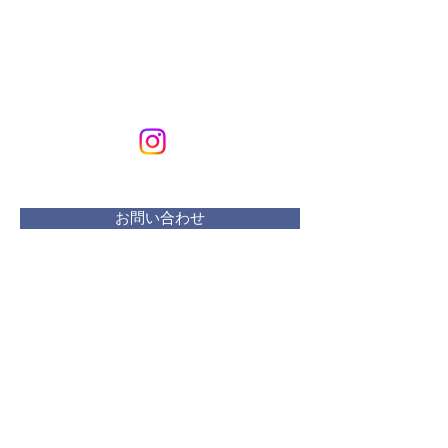
KURIKURIART
Art & Design
メールアドレス：
kurikuriart@gmail.com
お問い合わせ
​活動曜日：
水 リフレッシュプラザ