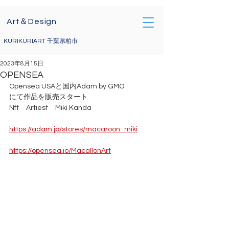
Art＆Design
KURIKURIART 千葉県柏市
2023年8月15日
OPENSEA
Opensea USAと国内Adam by GMO
にて作品を販売スタート
Nft　Artiest　Miki Kanda  
https://adam.jp/stores/macaroon_miki
https://opensea.io/MacallonArt