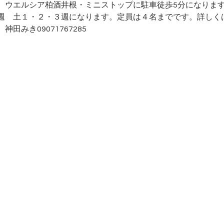
。ウエルシア柏酒井根・ミニストップに駐車徒歩5分になりま
週　土１・２・３週になります。定員は４名までです。詳しく
田みき09071767285