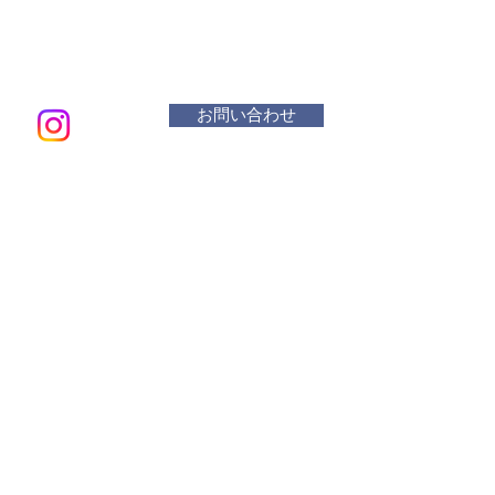
お問い合わせ
メールアド
​活動曜
水 リ
木・金
土 １