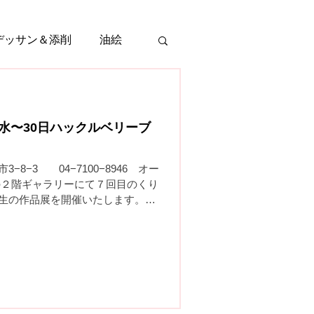
デッサン＆添削
油絵
6水〜30日ハックルベリーブ
8−3 04−7100−8946 オー
の２階ギャラリーにて７回目のくり
生の作品展を開催いたします。美
回で７回目になったハックルベリ
ぞお越しください。ゆったりと紅
お過ごしいただけます。❤作品は
てくださいね。小品やハガキ販売
、柏郵便局本局前が便利です♬