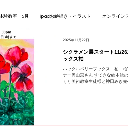
体験教室 5月
ipadお絵描き・イラスト
オンライン
シニアのくりくり
くりくり夏休み作品展
2025年11月22日
シクラメン展スタート11/2
ックス柏
ハックルベリーブックス 柏 柏市3−
ナー奥山恵さん すてきな絵本館
くり美術教室生徒様と神田みき先
術活動も２７年となりました。今
ーブックス すクラメン展 どう
茶とクッキーでちいさいお子様も
販売いたしますので早めにいらし
もありますよ＼(^o^)／ 駐車は