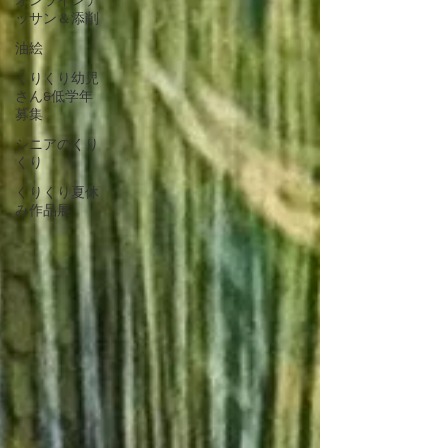
オンラインデ
ッサン＆添削
油絵
くりくり幼児
さん&低学年
募集
シニアのくり
くり
くりくり夏休
み作品展