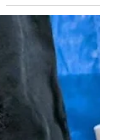
3１（金） 7/26（日）pm1:00 〜4：00在廊 神
田みき 大好きなバラを育てています🌹