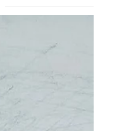
くりくりのデッサン指導
中2アンリちゃんくりくり6年目となりました。
二科展2年連続特選受賞。小学校時代からメキ
メキと頭角を現し、中学2年生よりデッサンを
始めました。いい感じですね。目指して行きま
しょう。 くりくりの生徒様は長いロングスパン
でじっくり取り組まれる生徒様が多いです。大
学受験を決めたら 予備校に短期で行きましょ
う。それまでは、くりくり先生がきちんと指導
をいたします。私と主人と息子たちは武蔵野美
術大学を全員一浪で抜けたデッサン経験を持ち
ます。きちんと指導しますよ。