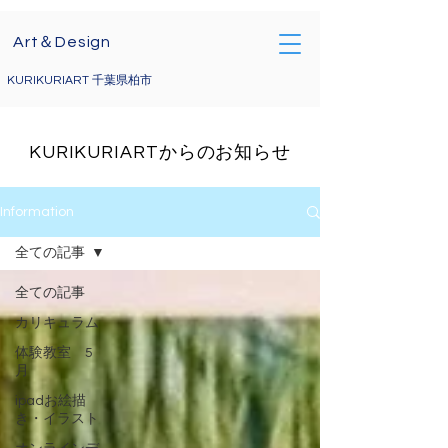
電話によるお問い合わせ
Art＆Design
09071767285
kurikuriart@gmail.com
KURIKURIART 千葉県柏市
KURIKURIARTからのお知らせ
Information
全ての記事
全ての記事
カリキュラム
体験教室 5
月
ipadお絵描
き・イラスト