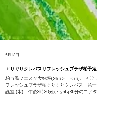
5月18日
ぐりぐりクレパスリフレッシュプラザ柏予定
柏市民フエスタ大好評(⋈◍＞◡＜◍)。 ✧♡リ
フレッシュプラザ柏ぐりぐりクレパス 第一会
議室 (水) 午後3時30分から5時30分のコアタイ
ム 1時間2000円 用意クレパスとはさみ 5