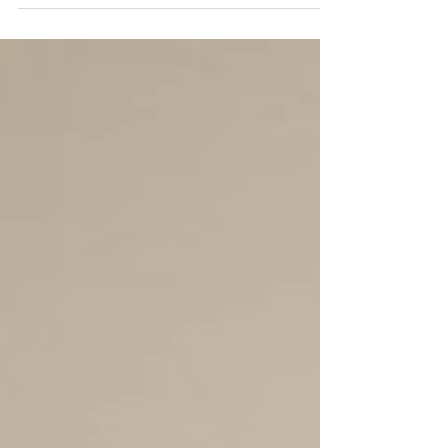
りくり を開設いたします。 ARTのはじめの一
歩ですね。 会場：リフレッシュプラザ柏 水ク
ラス 会場：第一会議室 3：30〜5：30 ＊3
階にある美しい会議室くりくりのプレートを貼
ります。 ☆くりくりは、現在水・木・金・土・
日 活動しております。 水曜日クラスは 下記
のとおり再スタートいたしますのでどうぞお気
軽に起こしください。 まずは体験してみましょ
う。 記 ★対
象 幼児〜成人 幼児 グリグリクレパス クレ
パスとコラージュを使った制作 1レッスン
￥2,000 50分 小学校〜成人 かん
たんなスケッチと色鉛筆画 １レッスン
￥2,000 90分まで 65歳以上
かんたんなスケッチと色鉛筆画 1レッス
ン ￥1,500 定員 16名 活動日 6/3・10
7/8・15 8/5・26 ９/2・16 木・金・土・日 は
アトリエ 基本2時間☓3レッスン