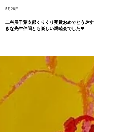
5月28日
二科展千葉支部くりくり受賞おめでとう🎉すて
きな先生仲間とも楽しい親睦会でした❤