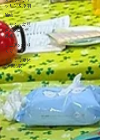
オンラインデ
ッサン＆添削
油絵
くりくり幼児
さん&低学年
募集
シニアのくり
くり
くりくり夏休
み作品展