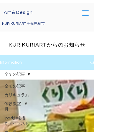
電話によるお問い合わせ
Art＆Design
09071767285
kurikuriart@gmail.com
KURIKURIART 千葉県柏市
KURIKURIARTからのお知らせ
Information
全ての記事
全ての記事
カリキュラム
体験教室 5
月
ipadお絵描
き・イラスト