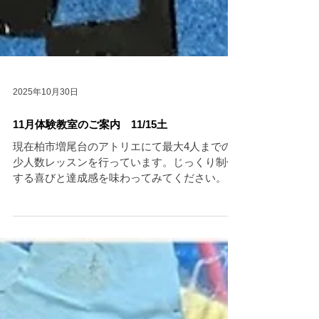
2025年10月30日
11月体験教室のご案内 11/15土
現在柏市増尾台のアトリエにて最大4人までの
少人数レッスンを行っています。じっくり制作
する喜びと達成感を味わってみてください。体
験￥3,000 kurikuriart@gmail.com
09071767285 11月は１５日土体験教室を開催し
ます。 アトリエは４人までの生徒様を丁寧にご
指導いたします。 問い合わせ 神田
kurikuriart@gmail.com