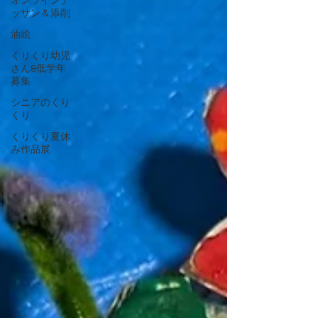
オンラインデ
ッサン＆添削
油絵
くりくり幼児
さん&低学年
募集
シニアのくり
くり
くりくり夏休
み作品展