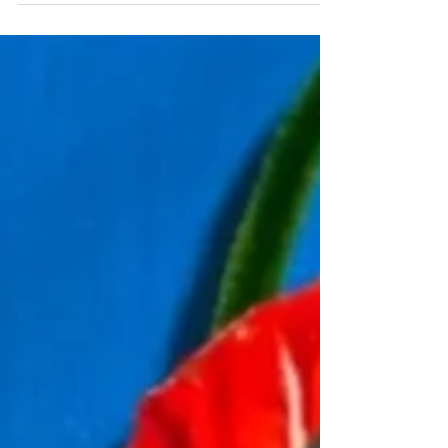
いよいよ11月が迫ってきました。第7回目のシ
クラメン展が始まります。シクラメン展は、自
分自身の生きる軌跡でもあります。お絵かき教
室で初めて習った花はシクラメンでした。 くり
くりのこどもたちの弾けるような元気の出る作
品群とくりくり先生神田みきの楽しい作品展で
す。 美味しい紅茶とクッキーでお待ちしており
ます。