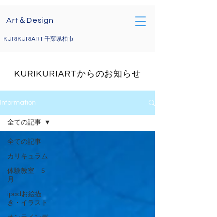
電話によるお問い合わせ
Art＆Design
09071767285
kurikuriart@gmail.com
KURIKURIART 千葉県柏市
KURIKURIARTからのお知らせ
Information
全ての記事
全ての記事
カリキュラム
体験教室 5
月
ipadお絵描
き・イラスト